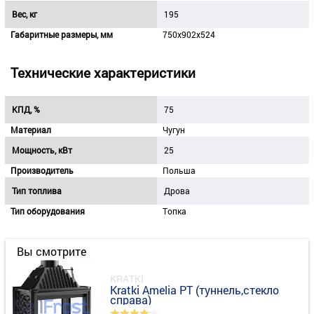
Вес, кг
195
Габаритные размеры, мм
750х902х524
Технические характеристики
КПД, %
75
Материал
Чугун
Мощность, кВт
25
Производитель
Польша
Тип топлива
Дрова
Тип оборудования
Топка
Вы смотрите
KRATKI
Kratki Amelia PT (туннель,стекло
справа)