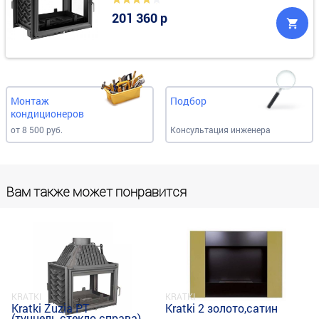
201 360 р
Монтаж
Подбор
кондиционеров
от 8 500 руб.
Консультация инженера
Вам также может понравится
KRATKI
KRATKI
Kratki Zuzia PT
Kratki 2 золото,сатин
ина)
(туннель,стекло справа)