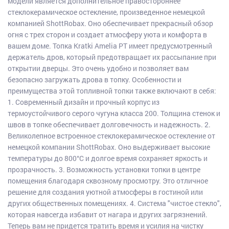
модели является дополнительное правостороннее
стеклокерамическое остекление, произведенное немецкой
компанией ShottRobax. Оно обеспечивает прекрасный обзор
огня с трех сторон и создает атмосферу уюта и комфорта в
вашем доме. Топка Kratki Amelia PT имеет предусмотренный
держатель дров, который предотвращает их рассыпание при
открытии дверцы. Это очень удобно и позволяет вам
безопасно загружать дрова в топку. Особенности и
преимущества этой топливной топки также включают в себя:
1. Современный дизайн и прочный корпус из
термоустойчивого серого чугуна класса 200. Толщина стенок и
швов в топке обеспечивает долговечность и надежность. 2.
Великолепное встроенное стеклокерамическое остекление от
немецкой компании ShottRobax. Оно выдерживает высокие
температуры до 800°C и долгое время сохраняет яркость и
прозрачность. 3. Возможность установки топки в центре
помещения благодаря сквозному просмотру. Это отличное
решение для создания уютной атмосферы в гостиной или
других общественных помещениях. 4. Система "чистое стекло",
которая навсегда избавит от нагара и других загрязнений.
Теперь вам не придется тратить время и усилия на чистку