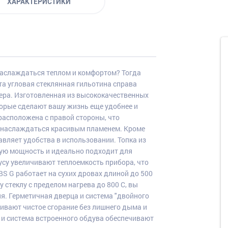
ХАРАКТЕРИСТИКИ
наслаждаться теплом и комфортом? Тогда
 Эта угловая стеклянная гильотина справа
ера. Изготовленная из высококачественных
торые сделают вашу жизнь еще удобнее и
 расположена с правой стороны, что
и наслаждаться красивым пламенем. Кроме
вляет удобства в использовании. Топка из
кую мощность и идеально подходит для
усу увеличивают теплоемкость прибора, что
 BS G работает на сухих дровах длиной до 500
стеклу с пределом нагрева до 800 С, вы
я. Герметичная дверца и система "двойного
ивают чистое сгорание без лишнего дыма и
е и система встроенного обдува обеспечивают