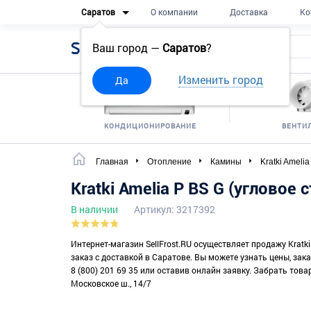
Саратов
О компании
Доставка
Ко
Sell
Frost
Ваш город —
Саратов
?
Изменить город
Да
КОНДИЦИОНИРОВАНИЕ
ВЕНТИ
Главная
Отопление
Камины
Kratki Ameli
Kratki Amelia P BS G (угловое
В наличии
Артикул: 3217392
Интернет-магазин SellFrost.RU осуществляет продажу Kratki
заказ с доставкой в Саратове. Вы можете узнать цены, за
8 (800) 201 69 35 или оставив онлайн заявку. Забрать това
Московское ш., 14/7