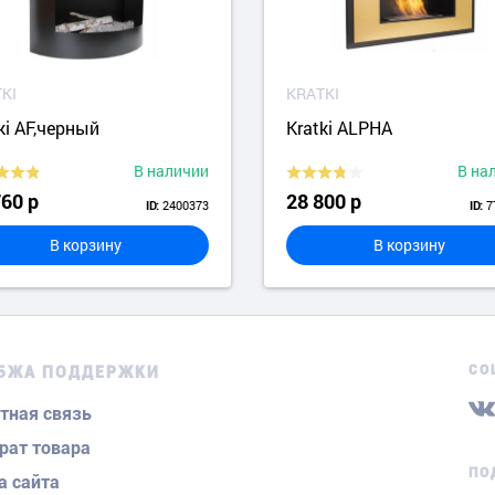
KI
KRATKI
ki AF,черный
Kratki ALPHA
В наличии
В на
760 р
28 800 р
2400373
7
ID:
ID:
В корзину
В корзину
СО
БЖА ПОДДЕРЖКИ
тная связь
рат товара
ПО
а сайта