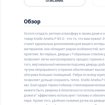
ОПИСАНИЕ
Обзор
Хотите создать уютную атмосферу в своем доме и 
товар Kratki Amelia P BS G - это то, что вам нужно!
станет идеальным дополнением для вашего интерь
материалов, она обладает рядом особенностей, ко
приятнее. Во-первых, дверца с Г-образным стеклом
позволяет легко контролировать процесс горения 
того, вертикальный механизм подъема дверцы доба
чугуна непрерывного сгорания обеспечивает высо
обогрева больших помещений. Ребра по всему корп
позволяет дольше сохранять тепло. Kratki Amelia P
мм. Благодаря термостойкому стеклокерамическому 
можете быть уверены в безопасности использовани
дожига" эффективно используют топливо и обеспеч
пара. Кроме того, удобная съемная ручка на дверц