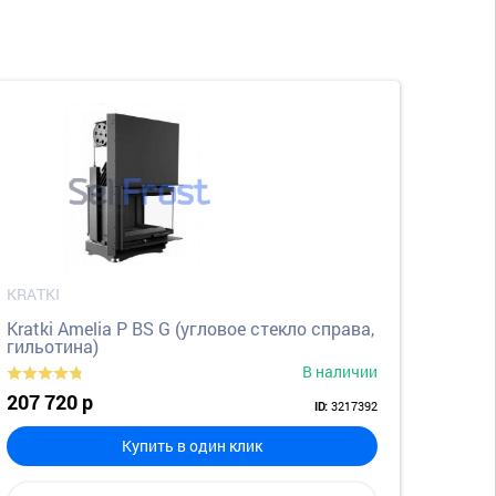
KRATKI
Kratki Amelia P BS G (угловое стекло справа,
гильотина)
В наличии
207 720 р
3217392
ID:
Купить в один клик