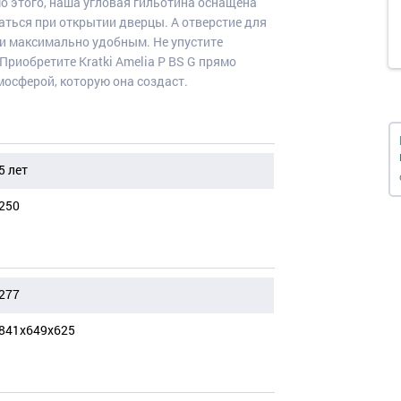
 этого, наша угловая гильотина оснащена
аться при открытии дверцы. А отверстие для
ки максимально удобным. Не упустите
Приобретите Kratki Amelia P BS G прямо
осферой, которую она создаст.
5 лет
250
277
841х649х625