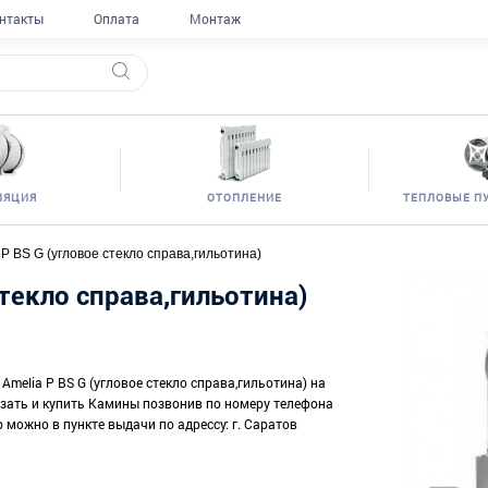
нтакты
Оплата
Монтаж
ЛЯЦИЯ
ОТОПЛЕНИЕ
ТЕПЛОВЫЕ П
a P BS G (угловое стекло справа,гильотина)
 стекло справа,гильотина)
 Amelia P BS G (угловое стекло справа,гильотина) на
казать и купить Камины позвонив по номеру телефона
р можно в пункте выдачи по адрессу: г. Саратов